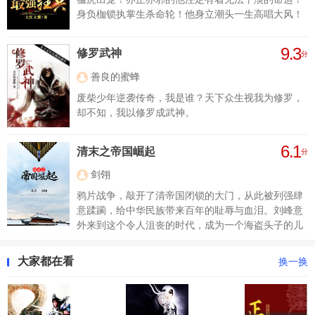
身负枷锁执掌生杀命轮！他身立潮头一生高唱大风！
9.3
修罗武神
分
善良的蜜蜂
废柴少年逆袭传奇，我是谁？天下众生视我为修罗，
却不知，我以修罗成武神。
6.1
清末之帝国崛起
分
剑翎
鸦片战争，敲开了清帝国闭锁的大门，从此被列强肆
意蹂躏，给中华民族带来百年的耻辱与血泪。刘峰意
外来到这个令人沮丧的时代，成为一个海盗头子的儿
子，且看他如何扭转乾坤，让华夏民族重新站在世界
的顶点！
大家都在看
换一换