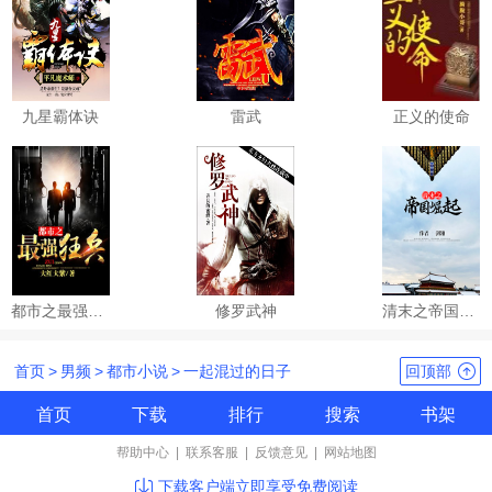
九星霸体诀
雷武
正义的使命
都市之最强狂兵
修罗武神
清末之帝国崛起
首页
>
男频
>
都市小说
>
一起混过的日子
回顶部
首页
下载
排行
搜索
书架
帮助中心
|
联系客服
|
反馈意见
|
网站地图
下载客户端立即享受免费阅读