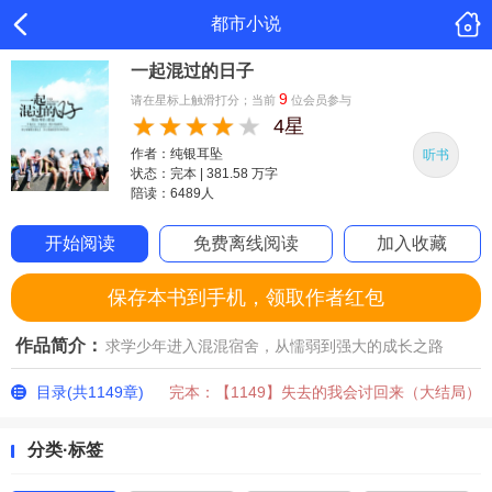
都市小说
一起混过的日子
9
请在星标上触滑打分；当前
位会员参与
4星
作者：纯银耳坠
听书
状态：完本 | 381.58 万字
陪读：6489人
开始阅读
免费离线阅读
加入收藏
保存本书到手机，领取作者红包
作品简介：
求学少年进入混混宿舍，从懦弱到强大的成长之路
目录(共1149章)
完本：【1149】失去的我会讨回来（大结局）
分类·标签