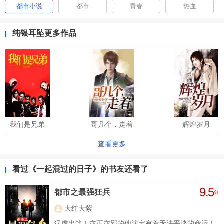
都市小说
都市
青春
热血
纯银耳坠更多作品
我们是兄弟
哥几个，走着
辉煌岁月
查看更多
看过《一起混过的日子》的书友还看了
9.5
都市之最强狂兵
分
大红大紫
猛虎出笼！亦正亦邪的他注定有着无法平淡的命运！