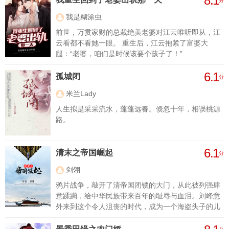
8.1
分
我是糊涂虫
前世，万贯家财的总裁绝美老婆对江云唯听即从，江
云看都不看她一眼。 重生后，江云抱紧了富婆大
腿：“老婆，咱们是时候该要个孩子了！”
6.1
孤城闭
分
米兰Lady
人生拟是采采流水，蓬蓬远春。倏忽十年，相误桃源
路。
6.1
清末之帝国崛起
分
剑翎
鸦片战争，敲开了清帝国闭锁的大门，从此被列强肆
意蹂躏，给中华民族带来百年的耻辱与血泪。刘峰意
外来到这个令人沮丧的时代，成为一个海盗头子的儿
子，且看他如何扭转乾坤，让华夏民族重新站在世界
的顶点！