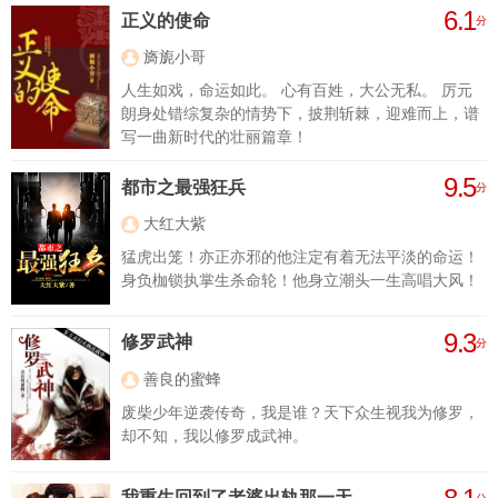
6.1
正义的使命
分
旖旎小哥
人生如戏，命运如此。 心有百姓，大公无私。 厉元
朗身处错综复杂的情势下，披荆斩棘，迎难而上，谱
写一曲新时代的壮丽篇章！
9.5
都市之最强狂兵
分
大红大紫
猛虎出笼！亦正亦邪的他注定有着无法平淡的命运！
身负枷锁执掌生杀命轮！他身立潮头一生高唱大风！
9.3
修罗武神
分
善良的蜜蜂
废柴少年逆袭传奇，我是谁？天下众生视我为修罗，
却不知，我以修罗成武神。
我重生回到了老婆出轨那一天