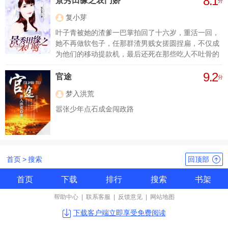
8.1
景秀田缘之农门娇
分
复小芽
叶子青被她的渣爹一巴掌拍回了十六岁，重活一回，
她不再做软包子，任那群渣男贱女搓圆捏扁，不仅成
为他们的移动提款机，最后还死在那些吃人不吐骨的
所谓亲人手下。 这辈子，他们不来惹她便罢，不
9.2
然，她一定有有仇报仇，有怨报怨。
官途
分
梦入洪荒
嚣张少年点石成金闯政路
首页
>
搜索
回顶部
首页
下载
排行
搜索
书架
帮助中心
|
联系客服
|
反馈意见
|
网站地图
下载客户端立即享受免费阅读