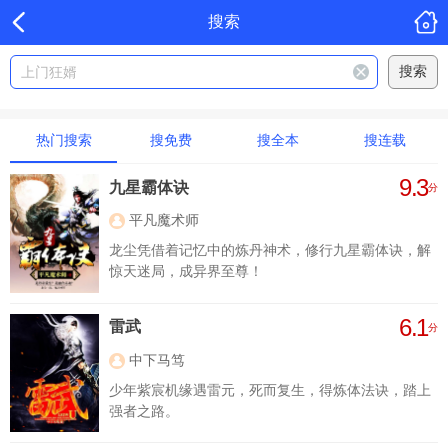
搜索
热门搜索
搜免费
搜全本
搜连载
9.3
九星霸体诀
分
平凡魔术师
龙尘凭借着记忆中的炼丹神术，修行九星霸体诀，解
惊天迷局，成异界至尊！
6.1
雷武
分
中下马笃
少年紫宸机缘遇雷元，死而复生，得炼体法诀，踏上
强者之路。