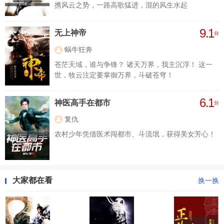
携风云之势，一路高歌猛进，混的风生水起
9.1
无上神帝
分
蜗牛狂奔
苍茫天域，谁与争锋？ 诸天万界，我主沉浮！ 这一
世，牧云注定要掌御万界，斗破苍穹！
6.1
神医高手在都市
分
复仇
农村少年凭借医术闯都市、斗流氓，获得美女芳心！
大家都在看
换一换