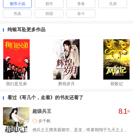
都市小说
都市
青春
兄弟
热血
校园
奋斗
纯银耳坠更多作品
我们是兄弟
辉煌岁月
双蛟记
看过《哥几个，走着》的书友还看了
8.1
超级兵王
分
步千帆
佣兵之王携美霸都市。是龙，终要翱翔于九天之上，