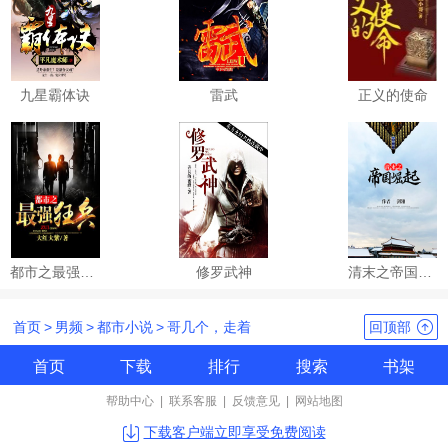
九星霸体诀
雷武
正义的使命
都市之最强狂兵
修罗武神
清末之帝国崛起
首页
>
男频
>
都市小说
>
哥几个，走着
回顶部
首页
下载
排行
搜索
书架
帮助中心
|
联系客服
|
反馈意见
|
网站地图
下载客户端立即享受免费阅读