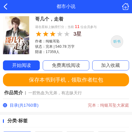
都市小说
哥几个，走着
11
请在星标上触滑打分；当前
位会员参与
3星
作者：纯银耳坠
听书
状态：完本 | 540.78 万字
陪读：17359人
开始阅读
免费离线阅读
加入收藏
保存本书到手机，领取作者红包
作品简介：
一腔热血为兄弟，有志纵天行
目录(共1760章)
完本：纯银耳坠大家庭
分类·标签