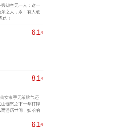
身旁却空无一人；这一
至亲之人，杀！有人敢
恩仇！
6.1
分
8.1
分
仙女束手无策脾气还
义山恼怒之下一拳打碎
己而游历世间，妖冶的
衲，道祖竟成！
6.1
分