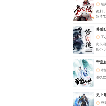
魅
秦刺，
炼体之
修仙
王
街头混
的小心
帝皇
帝
谁执世
史上
燕