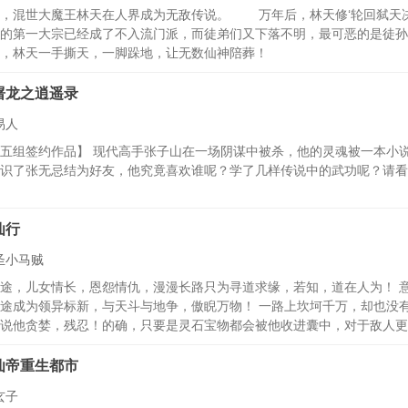
前，混世大魔王林天在人界成为无敌传说。 万年后，林天修‘轮回弑天
建的第一大宗已经成了不入流门派，而徒弟们又下落不明，最可恶的是
，林天一手撕天，一脚跺地，让无数仙神陪葬！
屠龙之逍遥录
易人
五组签约作品】 现代高手张子山在一场阴谋中被杀，他的灵魂被一本小
识了张无忌结为好友，他究竟喜欢谁呢？学了几样传说中的武功呢？请看
仙行
圣小马贼
途，儿女情长，恩怨情仇，漫漫长路只为寻道求缘，若知，道在人为！ 
途成为领异标新，与天斗与地争，傲睨万物！ 一路上坎坷千万，却也没有
说他贪婪，残忍！的确，只要是灵石宝物都会被他收进囊中，对于敌人更
，关心和微笑，只会留给身边的人！ 和主角一般，一路艰辛走过，不放
仙帝重生都市
玄子