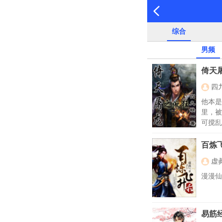
综合
男频
倚天
四
他本是
里，被
可搅乱
百炼
虚
漫漫仙
易筋