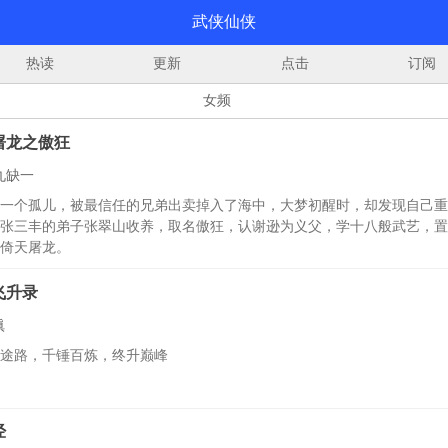
武侠仙侠
热读
更新
点击
订阅
女频
屠龙之傲狂
九缺一
一个孤儿，被最信任的兄弟出卖掉入了海中，大梦初醒时，却发现自己重
张三丰的弟子张翠山收养，取名傲狂，认谢逊为义父，学十八般武艺，置
倚天屠龙。
飞升录
眞
途路，千锤百炼，终升巅峰
经