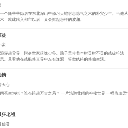
男
一个随爷爷隐居在东北深山中修习天蛇射息炼气之术的朴实少年。当他从
术，就此踏入都市以后，又会掀起怎样的波澜。
狂徒
小蛮
混穿越异界，附身世家落魄少爷。脑子里带着本时灵时不灵的残破符法，
思。且看他在残酷修真界中左右逢源，誓做纨绔的修仙生活。
仙情
情天心
间苍生为棋？谁布跨越万古之局？ 一片浩瀚壮阔的神秘世界 一幅热血柔
最狂老祖
灵仙君