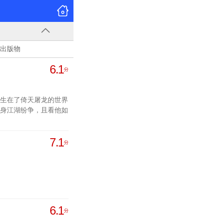
出版物
6.1
分
生在了倚天屠龙的世界
身江湖纷争，且看他如
7.1
分
6.1
分