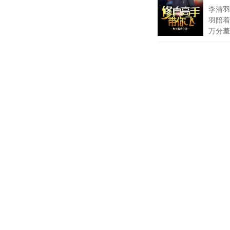
李清羽
羽陪着
万分羞
龙脉
禅
九龙大
脉，从
七界
流
翻手天
绝世
醉
一个被