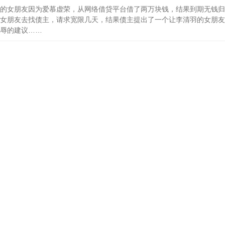
的女朋友因为爱慕虚荣，从网络借贷平台借了两万块钱，结果到期无钱归
女朋友去找债主，请求宽限几天，结果债主提出了一个让李清羽的女朋友
辱的建议……
武神
剑
陆，武者为尊，以血脉决定一生的成就！落魄世家少主江庭，偶然觉醒先
此逆势崛起，一鸣惊人！世家天才，豪门少主，王朝皇子，凡有不服者，
第一仙
牙
崩覆手地塌的修真之路
狂仙
剑仙
逐出家族的少年，在一个优胜劣汰，适者生存的世界里，履历艰险，从练