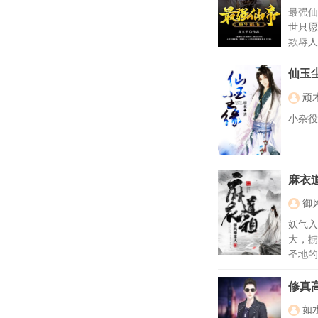
最强仙
世只愿
欺辱人
仙玉
顽
小杂役
麻衣
御
妖气入
大，掳
圣地的
蛇女，
修真
如