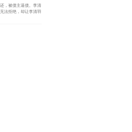
还，被债主逼债。李清
无法拒绝，却让李清羽
6.1
分
祖神魂，凝练龙神血
统统打爆！
6.1
分
6.1
分
气，筑基，金丹，最终