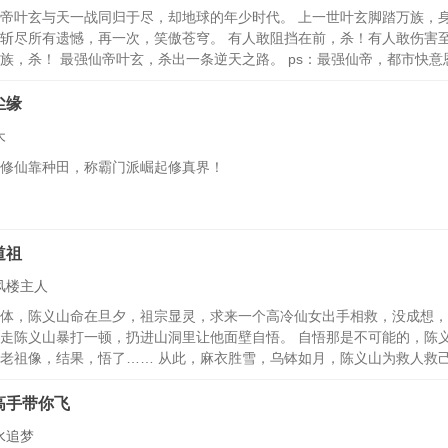
帝叶玄与天一战同归于尽，却地球的年少时代。 上一世叶玄脚踏万族，
斩尽所有遗憾，再一次，笑傲苍穹。 有人敢阻挡在前，杀！有人敢伤害
族，杀！ 最强仙帝叶玄，杀出一条逆天之路。 ps：最强仙帝，都市快意
尘缘
木
修仙靠种田，称霸门派崛起修真界！
道祖
风楼主人
体，陈义山命在旦夕，祖宗显灵，求来一个高冷仙女出手相救，没成想，
走陈义山暴打一顿，扔进山洞里让他面壁自悟。 自悟那是不可能的，陈
老祖像，结果，悟了…… 从此，麻衣胜雪，乌钵如月，陈义山为救人救
狡诈的兔精，倨傲的仙人，弱小的神祇……修为不够，嘴遁来凑，衣结百
高手带你飞
水追梦