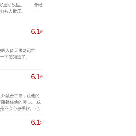
决’重回故里。 曾经
徒孙们被人欺压。 一
6.1
分
说吸入倚天屠龙记世
一下便知道了。
6.1
分
意外融合古兽，让他的
阻挡住他的脚步。 或
是不会心慈手软。 他
手，不放弃，绝对会完
6.1
分