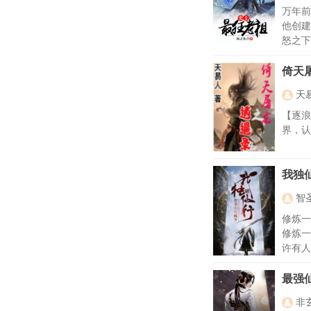
万年
他创
怒之下
倚天
天
【逐浪
界，认
我独
智
修炼一
修炼一
许有人
的热血
本！
最强
非