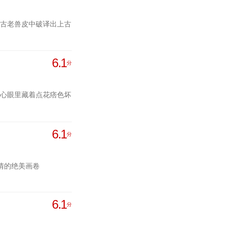
古老兽皮中破译出上古
6.1
分
心眼里藏着点花痞色坏
6.1
分
情的绝美画卷
6.1
分