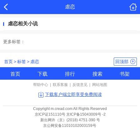
虐恋
虐恋相关小说
更多标签：
首页
>
标签
>
虐恋
回顶部
首页
下载
排行
搜索
书架
帮助中心
|
联系客服
|
反馈意见
|
网站地图
下载客户端立即享受免费阅读
Copyright m.cread.com All Rights Reserved
京ICP证151110号 京ICP备15043009号 -2
新出网许（京）(2018) 4751-390 号
京公网安备11010102003159号