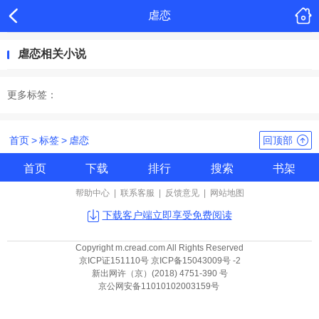
虐恋
虐恋相关小说
更多标签：
首页
>
标签
>
虐恋
回顶部
首页
下载
排行
搜索
书架
帮助中心
|
联系客服
|
反馈意见
|
网站地图
下载客户端立即享受免费阅读
Copyright m.cread.com All Rights Reserved
京ICP证151110号 京ICP备15043009号 -2
新出网许（京）(2018) 4751-390 号
京公网安备11010102003159号