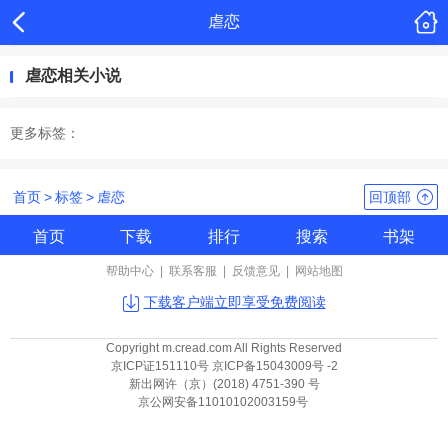
虐恋
虐恋相关小说
更多标签：
首页
>
标签
>
虐恋
回顶部
首页
下载
排行
搜索
书架
帮助中心
|
联系客服
|
反馈意见
|
网站地图
下载客户端立即享受免费阅读
Copyright m.cread.com All Rights Reserved
京ICP证151110号 京ICP备15043009号 -2
新出网许（京）(2018) 4751-390 号
京公网安备11010102003159号