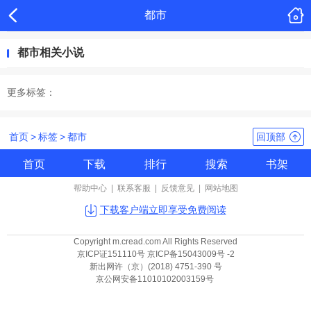
都市
都市相关小说
更多标签：
首页
>
标签
>
都市
回顶部
首页
下载
排行
搜索
书架
帮助中心
|
联系客服
|
反馈意见
|
网站地图
下载客户端立即享受免费阅读
Copyright m.cread.com All Rights Reserved
京ICP证151110号 京ICP备15043009号 -2
新出网许（京）(2018) 4751-390 号
京公网安备11010102003159号