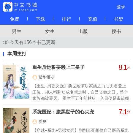
登录
免费
下载
排行
充值
书架
男生
女生
出版
搜书
今天有156本书已更新
本周主打
8.1
重生后她誓要赖上三皇子
分
繁华落尽
【重生+男强女强】前世她倾尽家族之力助夫君登上
王位，却未料到功成名就之时，自己丧命之日，整个
家族都被覆灭。 重生至五年前秋猎，入目便是毒箭朝
他射去的场景，眼前人影与前世为自己付出所有的人
7.1
影重叠。 谢如琢发誓势要揭穿渣男贱女真面目，断了
系统医妃：腹黑世子的心尖宠
分
渣男前路！ 惩刁奴，虐继母，手撕白莲，脚踩渣男。
爱夏
至于那个被自己辜负的男人？ 谢如琢费尽心思抱紧大
腿，耍赖也要嫁给他！ “喂，那个，你家中可有妻
【穿越+系统+男强女强】刚刚毒死想偷自己医药系统