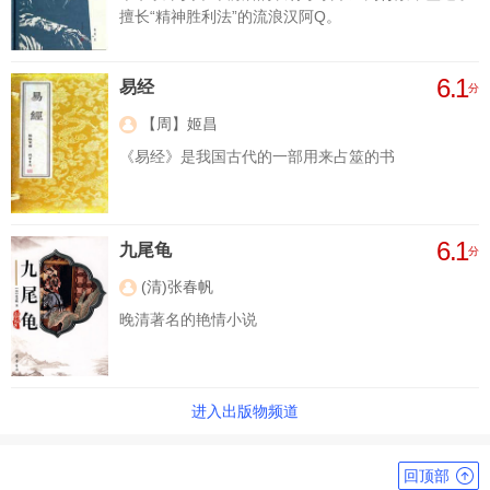
擅长“精神胜利法”的流浪汉阿Q。
6.1
易经
分
【周】姬昌
《易经》是我国古代的一部用来占筮的书
6.1
九尾龟
分
(清)张春帆
晚清著名的艳情小说
进入出版物频道
回顶部