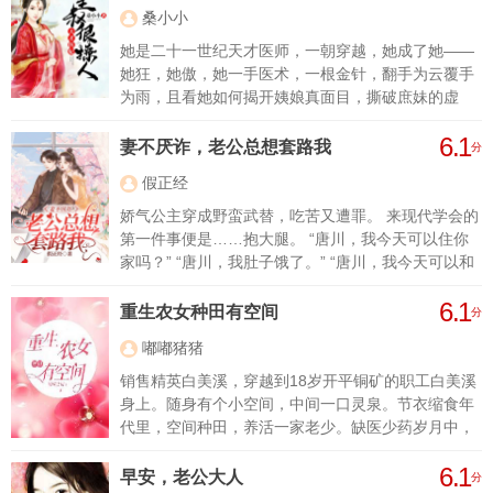
她情同姐妹的人，却要吃她的心；“灭族之恨！剜心之
桑小小
痛！不共戴天！若有来生，我必千倍奉还！”死时，她
立下血咒！
她是二十一世纪天才医师，一朝穿越，她成了她——
她狂，她傲，她一手医术，一根金针，翻手为云覆手
为雨，且看她如何揭开姨娘真面目，撕破庶妹的虚
伪，退婚七皇子！ 某女说：七皇子？我瞧不上，倒是
6.1
皇叔……还不错！ 某男说：阿星，过来。 某女一扑
妻不厌诈，老公总想套路我
分
而上：皇叔，我来了！！
假正经
娇气公主穿成野蛮武替，吃苦又遭罪。 来现代学会的
第一件事便是……抱大腿。 “唐川，我今天可以住你
家吗？” “唐川，我肚子饿了。” “唐川，我今天可以和
你一起睡吗？” 唐川眉头一挑：一起睡？你确定？
6.1
重生农女种田有空间
分
嘟嘟猪猪
销售精英白美溪，穿越到18岁开平铜矿的职工白美溪
身上。随身有个小空间，中间一口灵泉。节衣缩食年
代里，空间种田，养活一家老少。缺医少药岁月中，
灵泉健体，确保亲人平安。
6.1
早安，老公大人
分