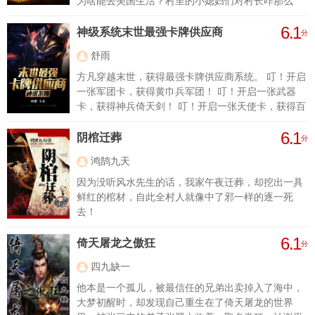
为啥能去美国生活？村里的小媳妇们对村长咋那么
好？等他成了村长，他才知道，原来村长是这么干
6.1
的。村长也是干部，虽然是最小的干部，但是权力却
神级系统末世最强卡牌供应商
分
一点都不小。
舒雨
方凡穿越末世，获得最强卡牌供应商系统。 叮！开启
一张军团卡，获得黄巾兵军团！ 叮！开启一张武器
卡，获得神兵倚天剑！ 叮！开启一张天使卡，获得百
级天使大BOSS……
6.1
阴棺迁葬
分
鸿鹄九天
因为没听风水先生的话，我家午夜迁葬，却挖出一具
鲜红的棺材，自此全村人就像中了邪一样的逐一死
去！
6.1
倚天屠龙之傲狂
分
四九缺一
他本是一个孤儿，被最信任的兄弟出卖掉入了海中，
大梦初醒时，却发现自己重生在了倚天屠龙的世界