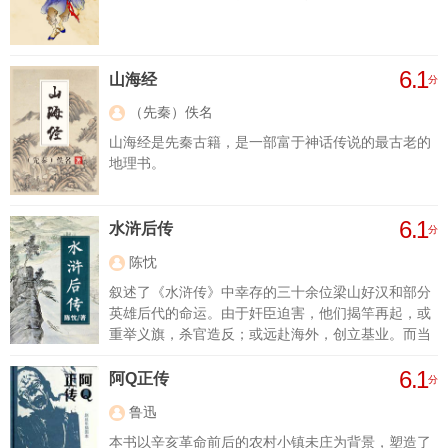
6.1
山海经
分
（先秦）佚名
山海经是先秦古籍，是一部富于神话传说的最古老的
地理书。
6.1
水浒后传
分
陈忱
叙述了《水浒传》中幸存的三十余位梁山好汉和部分
英雄后代的命运。由于奸臣迫害，他们揭竿再起，或
重举义旗，杀官造反；或远赴海外，创立基业。而当
金军南侵，国家危亡之际，他们又舍身忘死，奋勇抗
6.1
金，表现了精忠报国的英雄气概和民族气节。但宋廷
阿Q正传
分
割地求和，他们报国无门，只得开赴海外暹罗国，传
鲁迅
播中华文明。本书人物性格鲜明，语言生动传神，想
象丰富，情节曲折，形象逼真，引人入胜。
本书以辛亥革命前后的农村小镇未庄为背景，塑造了