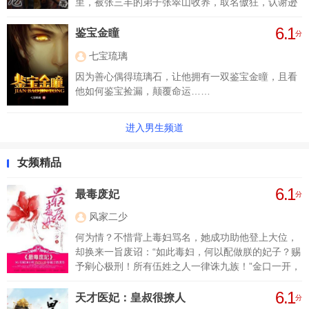
里，被张三丰的弟子张翠山收养，取名傲狂，认谢逊
为义父，学十八般武艺，置身江湖纷争，且看他如可
6.1
搅乱倚天屠龙。
鉴宝金瞳
分
七宝琉璃
因为善心偶得琉璃石，让他拥有一双鉴宝金瞳，且看
他如何鉴宝捡漏，颠覆命运……
进入男生频道
女频精品
6.1
最毒废妃
分
风家二少
何为情？不惜背上毒妇骂名，她成功助他登上大位，
却换来一旨废诏：“如此毒妇，何以配做朕的妃子？赐
予剜心极刑！所有伍姓之人一律诛九族！”金口一开，
伍姓九族无一生还，血流成河…爹娘惨死；他亲手剜
6.1
下她的心，捧到她曾经最好的姐妹面前；何为义？与
天才医妃：皇叔很撩人
分