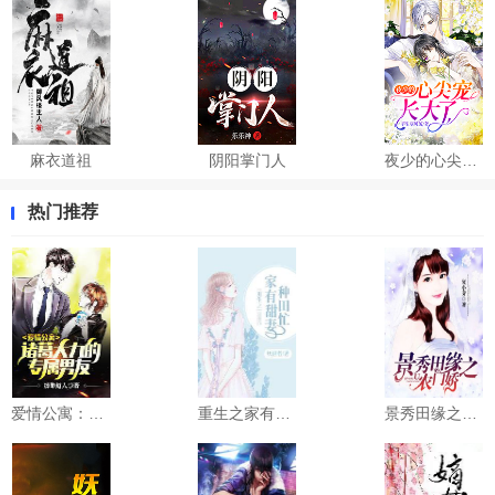
麻衣道祖
阴阳掌门人
夜少的心尖宠长大了
热门推荐
爱情公寓：诸葛大力的专属男友
重生之家有甜妻种田忙
景秀田缘之农门娇