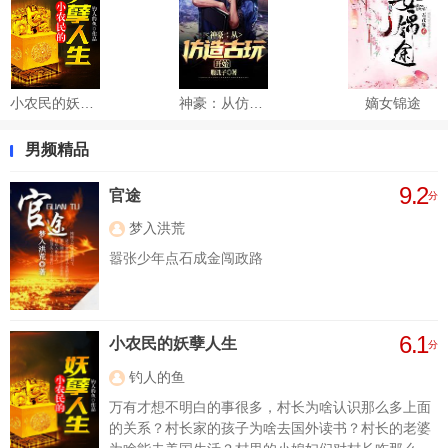
小农民的妖孽人生
神豪：从仿造古玩开始
嫡女锦途
男频精品
9.2
官途
分
梦入洪荒
嚣张少年点石成金闯政路
6.1
小农民的妖孽人生
分
钓人的鱼
万有才想不明白的事很多，村长为啥认识那么多上面
的关系？村长家的孩子为啥去国外读书？村长的老婆