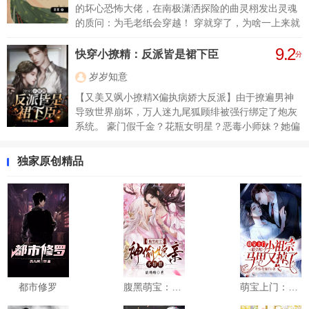
妾？” 他心内喜悦，面上却一副面瘫的模样：“不曾有
的坏心恐怖大佬，在南极潇洒探险的曲灵栩发出灵魂
过，若你肯嫁我，那么家中除了你之外，也不会有
的质问：为毛老纸会穿越！ 穿就穿了，为啥一上来就
了。”
要如此惊险！本小姐差点就成为穿越还没一秒就被烧
9.2
死的第一人啊喂！ 不过既然来了，那自然是要肆意人
快穿小撩精：反派皆是裙下臣
分
生 你说啥？原主有渣弟渣妹？来一个打一个！没在怕
岁岁知意
的！ 原主是被瘟疫毒死的？ 现代曲·生物科学家·灵栩
表示：小儿科，好嘛！ 不过为啥自己的做好事【闯
【又美又飒小撩精X偏执病娇大反派】由于撩遍男神
祸】现场老是被这个人围观 某栩：“商量个事，装作
导致世界崩坏，万人迷九尾狐顾绯被强行绑定了炮灰
没看见行不行” 某世子：冷漠脸 某栩：“反对我可是要
系统。 豪门假千金？花瓶女明星？恶毒小师妹？她偏
赖上你的”
要活成男主心中的白月光，让他们辗转反侧，爱而不
得。 只是一不小心撩过了头，惹上了病娇大反派，他
独家原创精品
温柔地抚摸着冰冷的手铐，修长的手指挑起她的下
巴： “他们都死了，可以和我永远在一起了么？”
都市修罗
腹黑萌宝：神偷娘亲不好惹
萌宝上门：慕少的小祖宗马甲又掉了