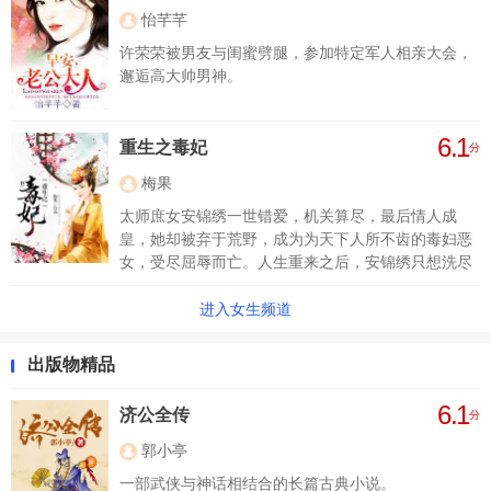
怡芊芊
许荣荣被男友与闺蜜劈腿，参加特定军人相亲大会，
邂逅高大帅男神。
6.1
重生之毒妃
分
梅果
太师庶女安锦绣一世错爱，机关算尽，最后情人成
皇，她却被弃于荒野，成为为天下人所不齿的毒妇恶
女，受尽屈辱而亡。人生重来之后，安锦绣只想洗尽
铅华，与前生所负之人相守到老，却没想到这一生仍
是一场无关风月的局，爱与恨，争与弃，笑与泪从来
进入女生频道
就不由她选择。江山血染之后，凤临天下，谁还记得
珠帘之后的女子初嫁时的模样？都说蝶飞不过沧海，
出版物精品
蝉鸣不过初雪，红颜不过刹那，一场盛世繁花谢尽
后，终是谁执我之手，共我一世风霜？
6.1
济公全传
分
郭小亭
一部武侠与神话相结合的长篇古典小说。