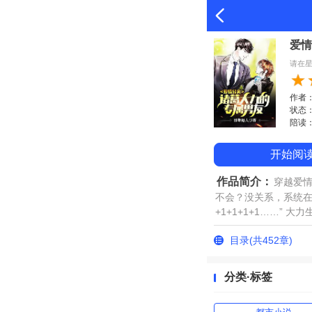
爱情
请在
作者
状态：完
陪读：
开始阅
作品简介：
穿越爱
不会？没关系，系统在手
+1+1+1+1……” 大
目录(共452章)
分类·标签