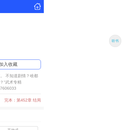
听书
加入收藏
。 不知道剧情？啥都
了？“武术专精
606033
完本：第452章 结局