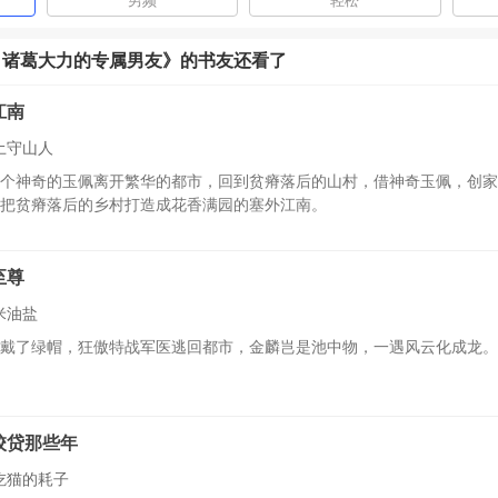
男频
轻松
：诸葛大力的专属男友》的书友还看了
江南
土守山人
个神奇的玉佩离开繁华的都市，回到贫瘠落后的山村，借神奇玉佩，创家
把贫瘠落后的乡村打造成花香满园的塞外江南。
至尊
米油盐
戴了绿帽，狂傲特战军医逃回都市，金麟岂是池中物，一遇风云化成龙。
校贷那些年
吃猫的耗子