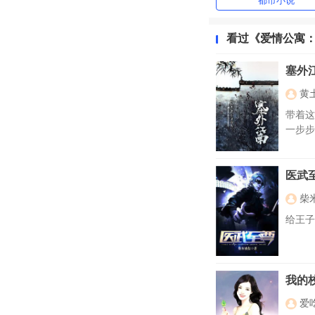
都市小说
看过《爱情公寓
塞外
黄
带着这
一步步
医武
柴
给王子
我的
爱