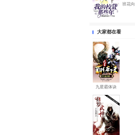
班花向
大家都在看
九星霸体诀