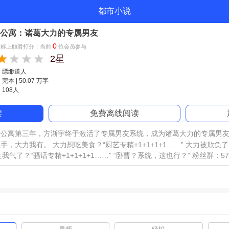
都市小说
公寓：诸葛大力的专属男友
0
星标上触滑打分；当前
位会员参与
2星
：缥缈道人
本 | 50.07 万字
108人
读
免费离线阅读
情公寓第三年，方渐宇终于激活了专属男友系统，成为诸葛大力的专属男友
，大力我有。 大力想吃美食？“厨艺专精+1+1+1+1……” 大力被欺负
力生我气了？“骚话专精+1+1+1+1……” “卧曹？系统，这也行？” 粉丝群：577