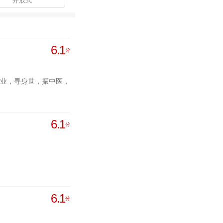
开放式
6.1
分
业，寻身世，振中医，
6.1
分
6.1
分