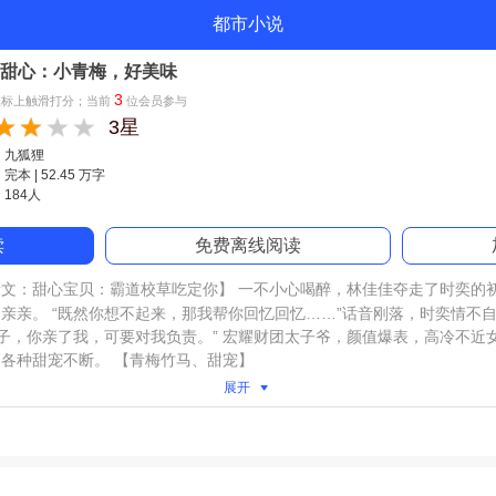
都市小说
甜心：小青梅，好美味
3
星标上触滑打分；当前
位会员参与
3星
：九狐狸
本 | 52.45 万字
184人
读
免费离线阅读
新文：甜心宝贝：霸道校草吃定你】 一不小心喝醉，林佳佳夺走了时奕的
亲亲。 “既然你想不起来，那我帮你回忆回忆……”话音刚落，时奕情不
包子，你亲了我，可要对我负责。” 宏耀财团太子爷，颜值爆表，高冷不近
各种甜宠不断。 【青梅竹马、甜宠】
展开