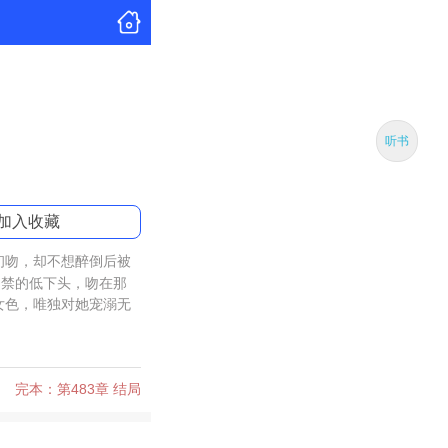
听书
加入收藏
初吻，却不想醉倒后被
自禁的低下头，吻在那
女色，唯独对她宠溺无
完本：第483章 结局