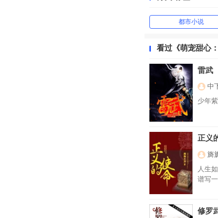
都市小说
看过《萌宠甜心
雷武
中
少年紫
正义
旖
人生如
谱写一
修罗