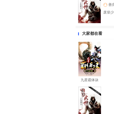
善
废柴少
大家都在看
九星霸体诀