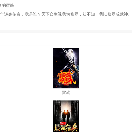
良的蜜蜂
年逆袭传奇，我是谁？天下众生视我为修罗，却不知，我以修罗成武神。
雷武