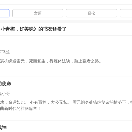
女频
轻松
：小青梅，好美味》的书友还看了
下马笃
宸机缘遇雷元，死而复生，得炼体法诀，踏上强者之路。
的使命
旎小哥
戏，命运如此。 心有百姓，大公无私。 厉元朗身处错综复杂的情势下，
曲新时代的壮丽篇章！
武神