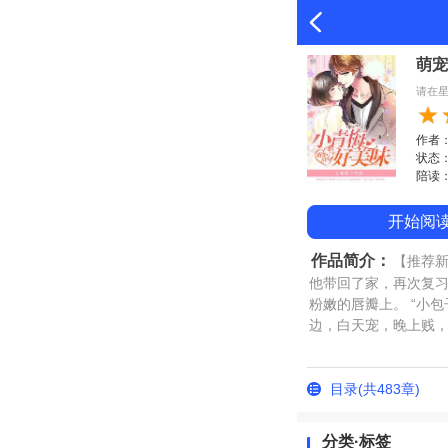
萌宠
请在
作者
状态：完
陪读：
开始阅
作品简介：
【推荐
他带回了家，再次复习
粉嫩的唇瓣上。 “小
边，白天宠，晚上贱，
目录(共483章)
分类·标签