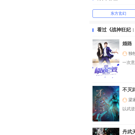
东方玄幻
看过《战神狂妃
婚路
独
一次意
不灭
梁
以武逆
丹武