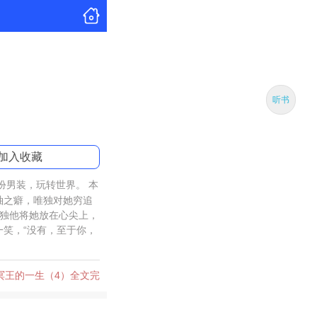
听书
加入收藏
扮男装，玩转世界。 本
袖之癖，唯独对她穷追
唯独他将她放在心尖上，
一笑，“没有，至于你，
冥王的一生（4）全文完