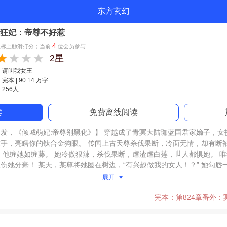
东方玄幻
狂妃：帝尊不好惹
4
星标上触滑打分；当前
位会员参与
2星
：请叫我女王
本 | 90.14 万字
256人
读
免费离线阅读
发，《倾城萌妃:帝尊别黑化》】 穿越成了青冥大陆珈蓝国君家嫡子，女
手，亮瞎你的钛合金狗眼。 传闻上古天尊杀伐果断，冷面无情，却有断
，他缠她如缠藤。 她冷傲狠辣，杀伐果断，虐渣虐白莲，世人都惧她。 
伤她分毫！ 某天，某尊将她圈在树边，“有兴趣做我的女人！？” 她勾唇
展开
完本：第824章番外：