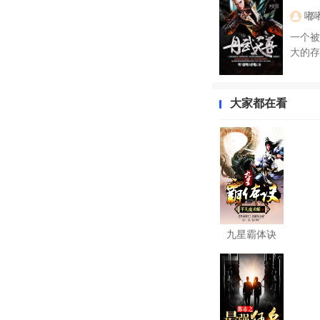
嘟
一个被
大的存
大家都在看
九星霸体诀