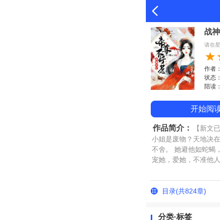
战神
请在
作者
状态：完
陪读：
开始阅
作品简介：
【新文已
小姐是废物？天地决在
不舍。 她避他如蛇蝎
宠她，爱她，不准他人
想做我的男宠吗？
目录(共824章)
分类·标签