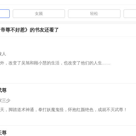
女频
轻松
：帝尊不好惹》的书友还看了
牧人
外，改变了吴旭和顾小慧的生活，也改变了他们的人生……
武尊
家三少
天，脚踏道术神通，拳打妖魔鬼怪，怀抱红颜绝色，成就不灭武尊！
天尊