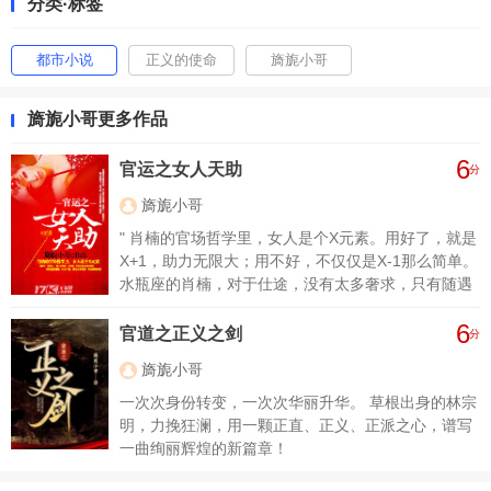
分类·标签
都市小说
正义的使命
旖旎小哥
旖旎小哥更多作品
6
官运之女人天助
分
旖旎小哥
" 肖楠的官场哲学里，女人是个X元素。用好了，就是
X+1，助力无限大；用不好，不仅仅是X-1那么简单。
水瓶座的肖楠，对于仕途，没有太多奢求，只有随遇
而安。命里天定，偏偏这个与世无争的人，官运亨
6
通，一路上稳中飙升。有无秘诀？回答当然是否定
官道之正义之剑
分
的，但有一点那是绝对。在这一路顺畅的官途上，许
旖旎小哥
多女人，萝莉、御姐们有意无意间的助推，成就他的
官路鸿运。扶他上马，一路呵护前行……"
一次次身份转变，一次次华丽升华。 草根出身的林宗
明，力挽狂澜，用一颗正直、正义、正派之心，谱写
一曲绚丽辉煌的新篇章！