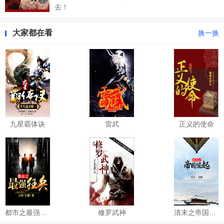
去！
大家都在看
换一换
九星霸体诀
雷武
正义的使命
都市之最强狂兵
修罗武神
清末之帝国崛起