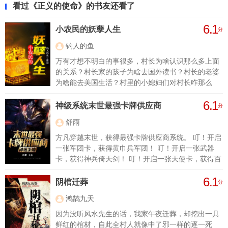
看过《正义的使命》的书友还看了
6.1
小农民的妖孽人生
分
钓人的鱼
万有才想不明白的事很多，村长为啥认识那么多上面
的关系？村长家的孩子为啥去国外读书？村长的老婆
为啥能去美国生活？村里的小媳妇们对村长咋那么
好？等他成了村长，他才知道，原来村长是这么干
6.1
的。村长也是干部，虽然是最小的干部，但是权力却
神级系统末世最强卡牌供应商
分
一点都不小。
舒雨
方凡穿越末世，获得最强卡牌供应商系统。 叮！开启
一张军团卡，获得黄巾兵军团！ 叮！开启一张武器
卡，获得神兵倚天剑！ 叮！开启一张天使卡，获得百
级天使大BOSS……
6.1
阴棺迁葬
分
鸿鹄九天
因为没听风水先生的话，我家午夜迁葬，却挖出一具
鲜红的棺材，自此全村人就像中了邪一样的逐一死