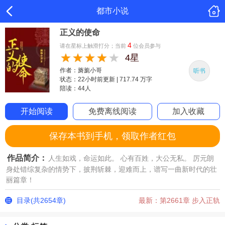
都市小说
正义的使命
4
请在星标上触滑打分；当前
位会员参与
4星
作者：旖旎小哥
听书
状态：22小时前更新 | 717.74 万字
陪读：44人
开始阅读
免费离线阅读
加入收藏
保存本书到手机，领取作者红包
作品简介：
人生如戏，命运如此。 心有百姓，大公无私。 厉元朗
身处错综复杂的情势下，披荆斩棘，迎难而上，谱写一曲新时代的壮
丽篇章！
目录(共2654章)
最新：第2661章 步入正轨