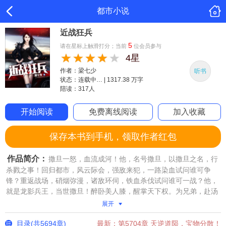
都市小说
近战狂兵
5
请在星标上触滑打分；当前
位会员参与
4星
作者：梁七少
听书
状态：连载中… | 1317.38 万字
陪读：317人
开始阅读
免费离线阅读
加入收藏
保存本书到手机，领取作者红包
作品简介：
撒旦一怒，血流成河！他，名号撒旦，以撒旦之名，行
杀戮之事！回归都市，风云际会，强敌来犯，一路染血试问谁可争
锋？重返战场，硝烟弥漫，诸敌环伺，铁血杀伐试问谁可一战？他，
就是龙影兵王，当世撒旦！醉卧美人膝，醒掌天下权。为兄弟，赴汤
蹈火；为美人，无限张狂！
展开
目录(共5694章)
最新：第5704章 天逆道陨，宝物分散！