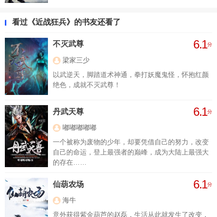
看过《近战狂兵》的书友还看了
6.1
不灭武尊
分
梁家三少
以武逆天，脚踏道术神通，拳打妖魔鬼怪，怀抱红颜
绝色，成就不灭武尊！
6.1
丹武天尊
分
嘟嘟嘟嘟嘟
一个被称为废物的少年，却要凭借自己的努力，改变
自己的命运，登上最强者的巅峰，成为大陆上最强大
的存在……
6.1
仙葫农场
分
海牛
意外获得紫金葫芦的赵磊，生活从此就发生了改变，