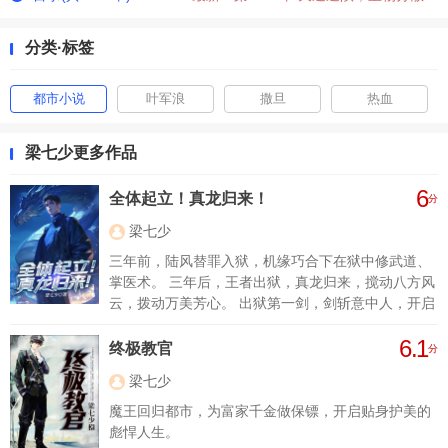
分类·标签
都市小说
叶军浪
撒旦
热血
梁七少更多作品
6
全体起立！真龙归来！
分
梁七少
三年前，陆风替罪入狱，机缘巧合下在狱中修武道、
掌医术。 三年后，王者出狱，真龙归来，搅动八方风
云，拨动万美芳心。 出狱第一剑，剑斩意中人，开启
无敌之路。 且看陆风如何以狂龙之势，在万丈红尘中
6.1
翻手为云覆手为雨，踏上一条财色兼收的通天路。
终极教官
分
【热血无敌+各色女主】
梁七少
魔王回归都市，为富家千金做保镖，开启贴身护美的
彪悍人生。