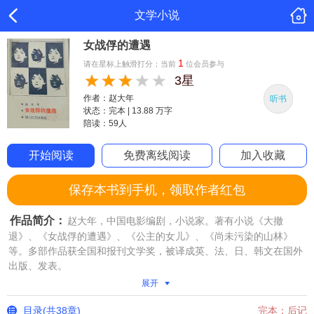
文学小说
女战俘的遭遇
1
请在星标上触滑打分；当前
位会员参与
3星
作者：赵大年
听书
状态：完本 | 13.88 万字
陪读：59人
开始阅读
免费离线阅读
加入收藏
保存本书到手机，领取作者红包
作品简介：
赵大年，中国电影编剧，小说家。著有小说《大撤
退》、《女战俘的遭遇》、《公主的女儿》、《尚未污染的山林》
等。多部作品获全国和报刊文学奖，被译成英、法、日、韩文在国外
出版、发表。
展开
目录(共38章)
完本：后记