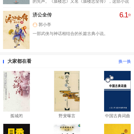
的先声。《蜃楼志》又名《蜃楼志全传》，这部小说
对男女之情的描写多有过分之处，所以被清政府以“淫
6.1
词”小说列为禁书。
济公全传
分
郭小亭
一部武侠与神话相结合的长篇古典小说。
大家都在看
换一换
孤城闭
野叟曝言
中国古典词曲