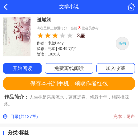
文学小说
孤城闭
3
请在星标上触滑打分；当前
位会员参与
3星
作者：米兰Lady
听书
状态：完本 | 40.49 万字
陪读：1026人
开始阅读
免费离线阅读
加入收藏
保存本书到手机，领取作者红包
作品简介：
人生拟是采采流水，蓬蓬远春。倏忽十年，相误桃源
路。
目录(共127章)
完本：尾声
分类·标签