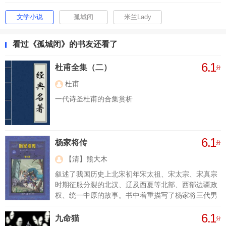
文学小说
孤城闭
米兰Lady
看过《孤城闭》的书友还看了
6.1
杜甫全集（二）
分
杜甫
一代诗圣杜甫的合集赏析
6.1
杨家将传
分
【清】熊大木
叙述了我国历史上北宋初年宋太祖、宋太宗、宋真宗
时期征服分裂的北汉、辽及西夏等北部、西部边疆政
权、统一中原的故事。书中着重描写了杨家将三代男
女老少英雄为国出征、为统一中国而忍辱负重、浴血
6.1
奋战的可歌可泣的事迹，塑造了杨业、杨六郎、杨宗
九命猫
分