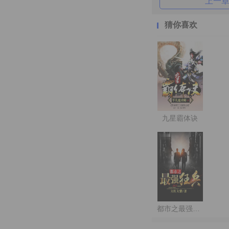
上一
猜你喜欢
九星霸体诀
都市之最强狂兵