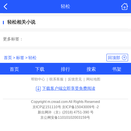
轻松
轻松相关小说
更多标签：
首页
>
标签
>
轻松
回顶部
首页
下载
排行
搜索
书架
帮助中心
|
联系客服
|
反馈意见
|
网站地图
下载客户端立即享受免费阅读
Copyright m.cread.com All Rights Reserved
京ICP证151110号 京ICP备15043009号 -2
新出网许（京）(2018) 4751-390 号
京公网安备11010102003159号