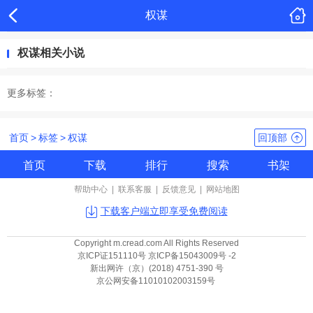
权谋
权谋相关小说
更多标签：
首页
>
标签
>
权谋
回顶部
首页
下载
排行
搜索
书架
帮助中心
|
联系客服
|
反馈意见
|
网站地图
下载客户端立即享受免费阅读
Copyright m.cread.com All Rights Reserved
京ICP证151110号 京ICP备15043009号 -2
新出网许（京）(2018) 4751-390 号
京公网安备11010102003159号