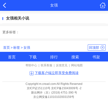
女强
女强相关小说
更多标签：
首页
>
标签
>
女强
回顶部
首页
下载
排行
搜索
书架
帮助中心
|
联系客服
|
反馈意见
|
网站地图
下载客户端立即享受免费阅读
Copyright m.cread.com All Rights Reserved
京ICP证151110号 京ICP备15043009号 -2
新出网许（京）(2018) 4751-390 号
京公网安备11010102003159号