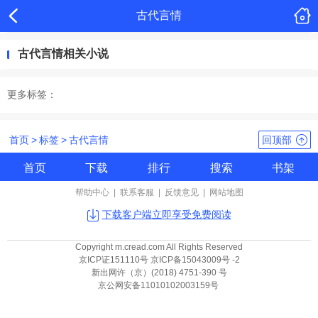
古代言情
古代言情相关小说
更多标签：
首页
>
标签
>
古代言情
回顶部
首页
下载
排行
搜索
书架
帮助中心
|
联系客服
|
反馈意见
|
网站地图
下载客户端立即享受免费阅读
Copyright m.cread.com All Rights Reserved
京ICP证151110号 京ICP备15043009号 -2
新出网许（京）(2018) 4751-390 号
京公网安备11010102003159号